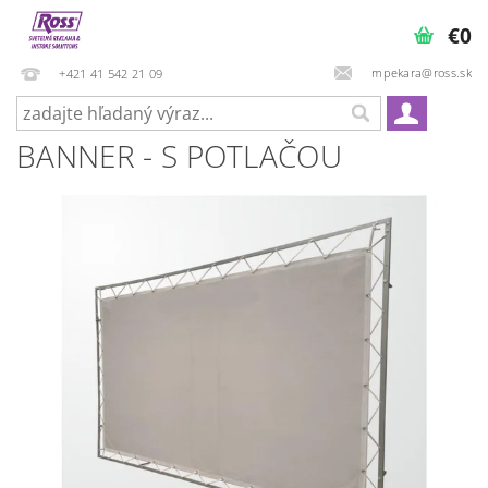
€0
mpekara@ross.sk
+421 41 542 21 09
BANNER - S POTLAČOU