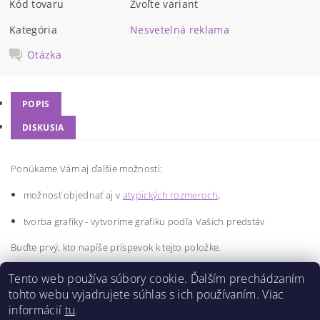
Kód tovaru
Zvoľte variant
Kategória
Nesvetelná reklama
Otázka
POPIS
DISKUSIA
Ponúkame Vám aj ďalšie možnosti:
možnosť objednať aj v
atypických rozmeroch
,
tvorba grafiky - vytvoríme grafiku podľa Vašich predstáv
Buďte prvý, kto napíše príspevok k tejto položke.
Pridať komentár
Tento web používa súbory cookie. Ďalším prechádzaním
tohto webu vyjadrujete súhlas s ich používaním. Viac
informácií
tu
.