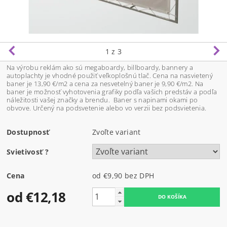
1
z 3
Na výrobu reklám ako sú megaboardy, billboardy, bannery a
autoplachty je vhodné použiť veľkoplošnú tlač.
Cena na nasvietený
baner je 13,90 €/m2 a cena za nesvetelný baner je 9,90 €/m2.
Na
baner je možnosť vyhotovenia grafiky podľa vašich predstáv a podľa
náležitosti vašej značky a brendu.
Baner s napinami okami po
obvove. Určený na podsvetenie alebo vo verzii bez podsvietenia.
Dostupnosť
Zvoľte variant
Svietivosť
?
Cena
od €9,90
bez DPH
od €12,18